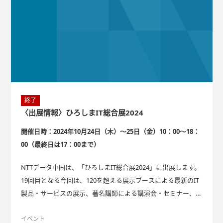
終了
〈出展情報〉ひろしまIT総合展2024
開催日時：2024年10月24日（木）～25日（金）10：00～18：
00（最終日は17：00まで）
NTTデータ中国は、「ひろしまIT総合展2024」に出展します。
19回目となる今回は、120を超える展示ブースによる最新のIT
製品・サービスの展示、著名講師による講演会・セミナー、特
設ステージイベント、 同時開催イベントからなる、西日本最
大級のIT総合イベントとなっております。 弊社もブース展示に
イベント