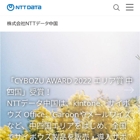
「CYBOZU AWARD 2022 エリア賞 中
四国」受賞！
NTTデータ中国は、kintone、サイボ
ウズ Office、Garoonやメールワイズ
など、中四国エリアをはじめ、全国
でサイボウズ製品を販売・導入サポ