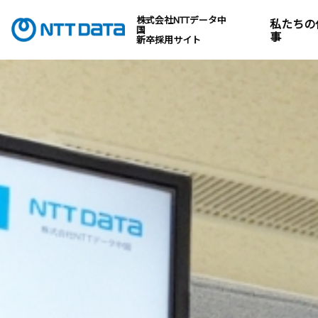
メ
ニ
株式会社NTTデータ中
私たちの
国
ュ
事
新卒採用サイト
ー
を
飛
ば
し
て
本
文
へ