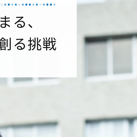
まる、
創る挑戦