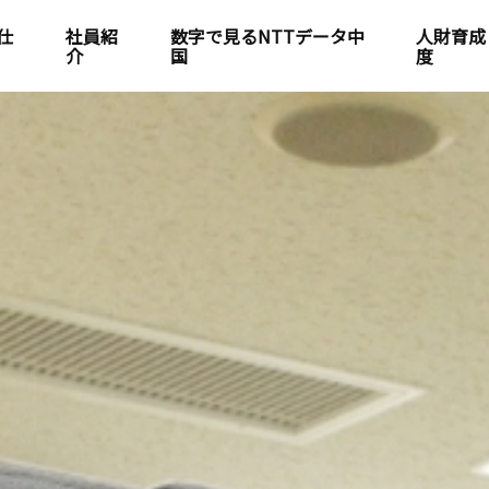
仕
社員紹
数字で見るNTTデータ中
人財育成
介
国
度