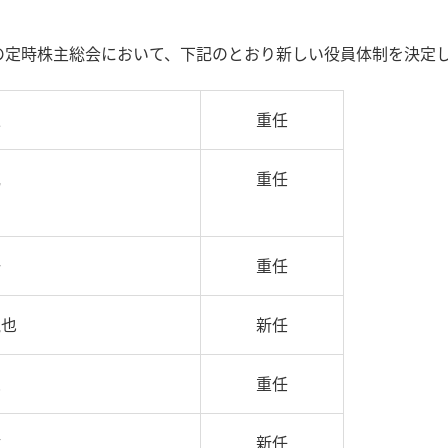
開催の定時株主総会において、下記のとおり新しい役員体制を決
人
重任
充
重任
一
重任
純也
新任
恵
重任
樹
新任