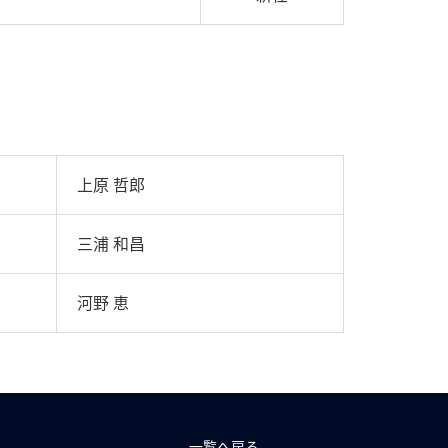
上原 哲郎
三浦 和昌
河野 恵
一覧へ戻る